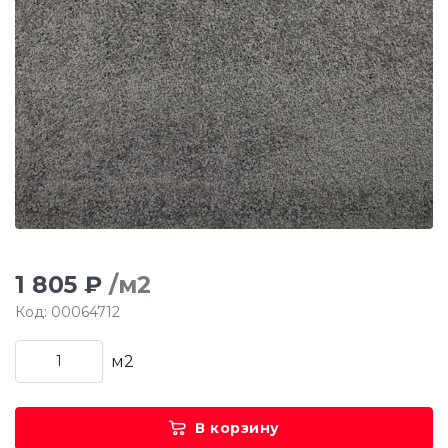
1 805 ₽
/м2
Код: 00064712
м2
В корзину