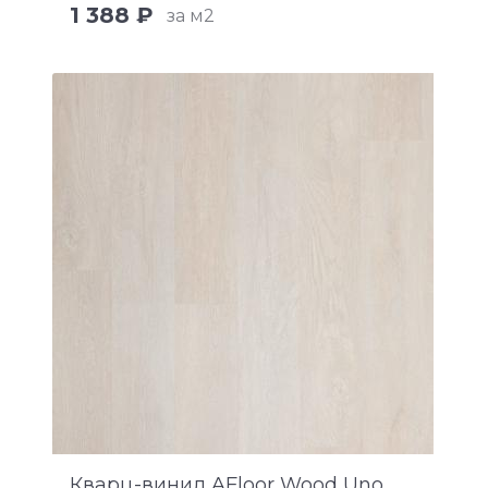
1 388 ₽
за м2
Кварц-винил AFloor Wood Uno